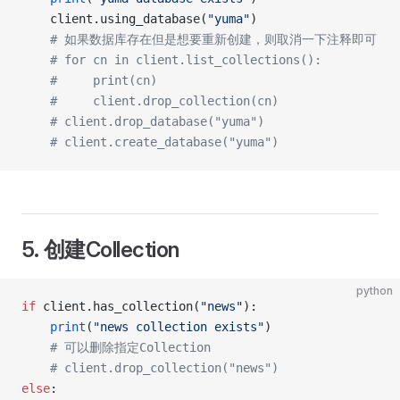
    client.using_database(
"yuma"
)
    # 如果数据库存在但是想要重新创建，则取消一下注释即可
    # for cn in client.list_collections():
    #     print(cn)
    #     client.drop_collection(cn)
    # client.drop_database("yuma")
    # client.create_database("yuma")
5. 创建Collection
python
if
 client.has_collection(
"news"
):
    print
(
"news collection exists"
)
    # 可以删除指定Collection
    # client.drop_collection("news")
else
: