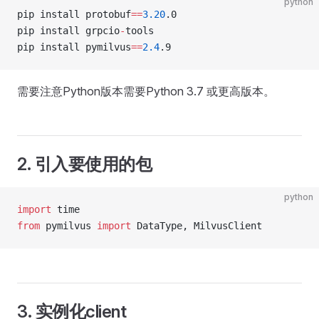
python
pip install protobuf
==
3.20
.0
pip install grpcio
-
tools
pip install pymilvus
==
2.4
.9
需要注意Python版本需要Python 3.7 或更高版本。
2. 引入要使用的包
python
import
 time
from
 pymilvus 
import
 DataType, MilvusClient
3. 实例化client