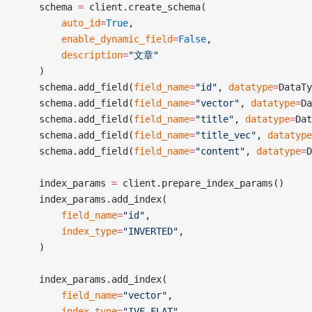
    schema 
=
 client.create_schema(
        auto_id
=
True
,  
        enable_dynamic_field
=
False
,
        description
=
"文章"
    )
    schema.add_field(
field_name
=
"id"
, 
datatype
=
DataTy
    schema.add_field(
field_name
=
"vector"
, 
datatype
=
Da
    schema.add_field(
field_name
=
"title"
, 
datatype
=
Dat
    schema.add_field(
field_name
=
"title_vec"
, 
datatype
    schema.add_field(
field_name
=
"content"
, 
datatype
=
D
    index_params 
=
 client.prepare_index_params()
    index_params.add_index(
        field_name
=
"id"
,
        index_type
=
"INVERTED"
,
    )
    index_params.add_index(
        field_name
=
"vector"
,
        index_type
=
"IVF_FLAT"
,