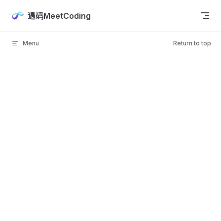
Skip to content
遇码MeetCoding
Menu
Return to top