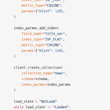
        metric_type
=
"COSINE"
,
        params
=
{
"nlist"
: 
128
},
    )
    index_params.add_index(
        field_name
=
"title_vec"
,
        index_type
=
"IVF_FLAT"
,
        metric_type
=
"COSINE"
,
        params
=
{
"nlist"
: 
128
},
    )
    client.create_collection(
        collection_name
=
"news"
,
        schema
=
schema,
        index_params
=
index_params
    )
    load_state 
=
 "NotLoad"
    while
 load_state 
!=
 "Loaded"
: