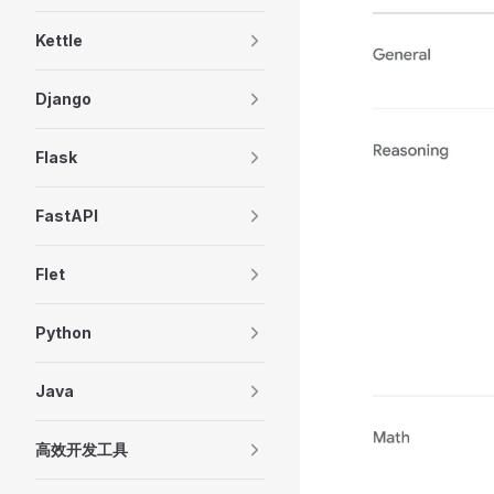
Kettle
Django
Flask
FastAPI
Flet
Python
Java
高效开发工具