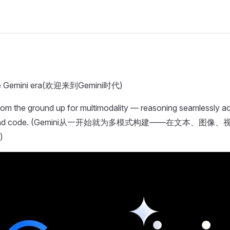
he Gemini era(欢迎来到Gemini时代)
 from the ground up for multimodality — reasoning seamlessly ac
dio, and code. (Gemini从一开始就为多模式构建——在文本、
)