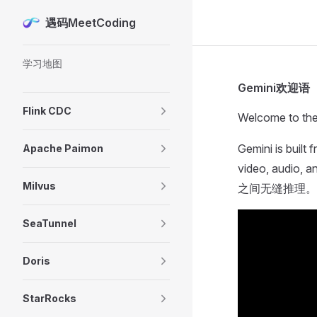
遇码MeetCoding
Skip to content
Sidebar Navigation
学习地图
Gemini欢迎语
Flink CDC
Welcome to t
Gemini is built
Apache Paimon
video, au
Milvus
之间无缝推理。
SeaTunnel
Doris
StarRocks