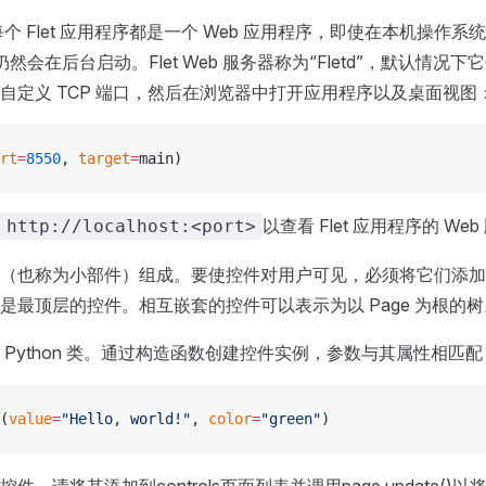
个 Flet 应用程序都是一个 Web 应用程序，即使在本机操作
仍然会在后台启动。Flet Web 服务器称为“Fletd”，默认情况下它
自定义 TCP 端口，然后在浏览器中打开应用程序以及桌面视图
rt
=
8550
, 
target
=
main)
以查看 Flet 应用程序的 We
http://localhost:<port>
（也称为小部件）组成。要使控件对用户可见，必须将它们添加到
是最顶层的控件。相互嵌套的控件可以表示为以 Page 为根的树
 Python 类。通过构造函数创建控件实例，参数与其属性相匹
(
value
=
"Hello, world!"
, 
color
=
"green"
)
件，请将其添加到controls页面列表并调用page.update()