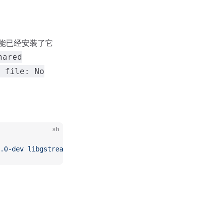
中很可能已经安装了它
hared
 file: No
sh
.0-dev
 libgstreamer-plugins-bad1.0-dev
 gstreamer1.0-plug