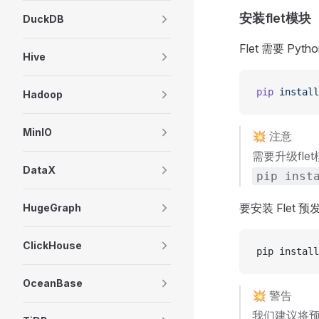
安装flet模块
DuckDB
Flet 需要 Py
Hive
pip
 install
Hadoop
MinIO
💥 注意
需要升级fle
DataX
pip inst
要安装 Fle
HugeGraph
ClickHouse
pip install
OceanBase
💥 警告
我们建议将