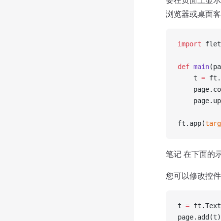
浏览器或桌面客
import
 flet
def
 main
(pa
    t 
=
 ft.
    page.co
    page.up
ft.app(
targ
笔记 在下面的
您可以修改控件属性
t 
=
 ft.Text
page.add(t)