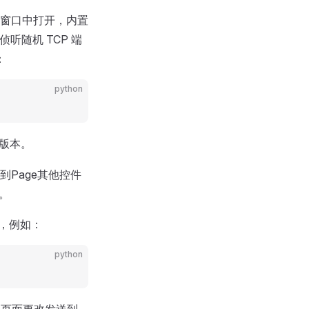
系统窗口中打开，内置
侦听随机 TCP 端
：
python
b 版本。
Page其他控件
。
配，例如：
python
以将页面更改发送到