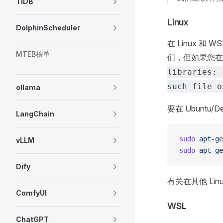
TiDB
Linux
DolphinScheduler
在 Linux 和
MTEB榜单
们，但如果您在运
libraries: 
such file o
ollama
要在 Ubuntu/
LangChain
sudo
 apt-ge
vLLM
sudo
 apt-ge
Dify
有关在其他 Li
ComfyUI
WSL
ChatGPT