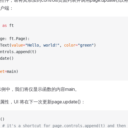
户端：
 
as
 ft
ge: ft.Page):
Text(
value
=
"Hello, world!"
, 
color
=
"green"
)
ntrols.append(t)
date()
et
=
main)
示例中，我们将仅显示函数的内容main。
，UI 将在下一次更新page.update()：
()
 
# it's a shortcut for page.controls.append(t) and then 