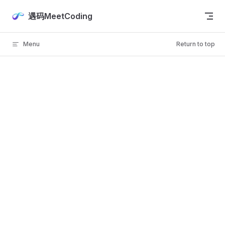
Skip to content
遇码MeetCoding
Menu
Return to top