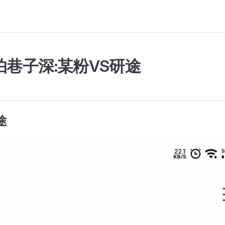
怕巷子深:某粉VS研途
途