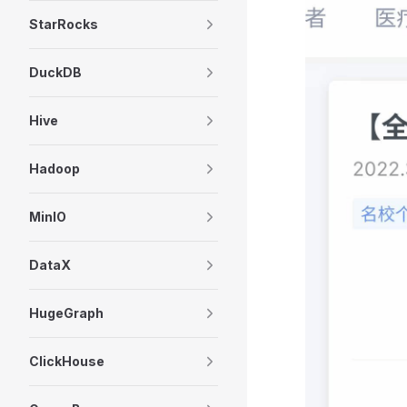
StarRocks
DuckDB
Hive
Hadoop
MinIO
DataX
HugeGraph
ClickHouse