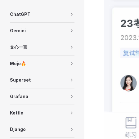
ChatGPT
Gemini
文心一言
Mojo🔥
Superset
Grafana
Kettle
Django