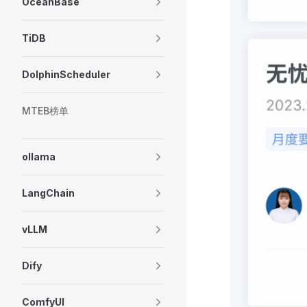
OceanBase
TiDB
DolphinScheduler
MTEB榜单
ollama
LangChain
vLLM
Dify
ComfyUI