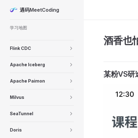
遇码MeetCoding
Skip to content
Sidebar Navigation
学习地图
酒香也
Flink CDC
Apache Iceberg
某粉VS研
Apache Paimon
Milvus
SeaTunnel
Doris