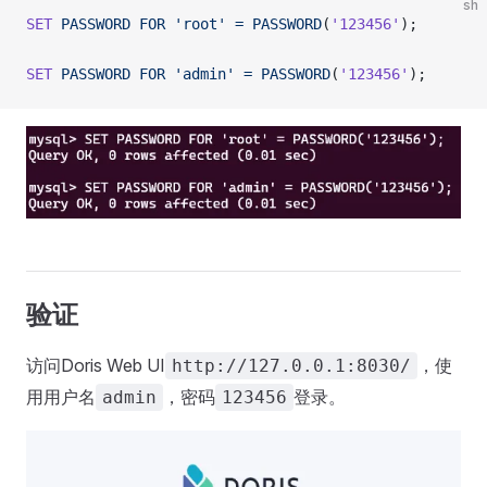
sh
SET
 PASSWORD
 FOR
 'root'
 =
 PASSWORD
(
'123456'
);
SET
 PASSWORD
 FOR
 'admin'
 =
 PASSWORD
(
'123456'
);
验证
访问Doris Web UI
，使
http://127.0.0.1:8030/
用用户名
，密码
登录。
admin
123456