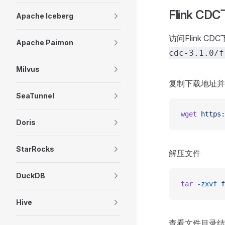
Flink C
Apache Iceberg
访问Flink CD
Apache Paimon
cdc-3.1.0/f
Milvus
复制下载地址并
SeaTunnel
wget
 https:
Doris
StarRocks
解压文件
DuckDB
tar
 -zxvf
 f
Hive
查看文件目录结