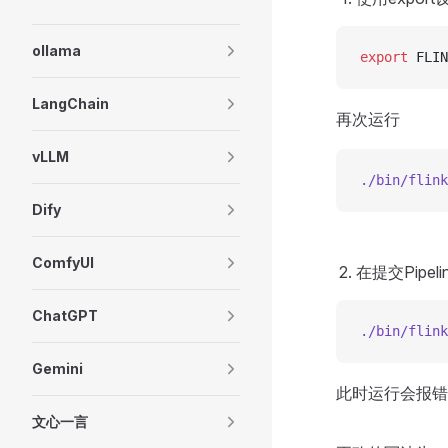
ollama
export
 FLIN
LangChain
再次运行
vLLM
./bin/flink
Dify
ComfyUI
在提交Pipe
ChatGPT
./bin/flink
Gemini
此时运行会报错，
文心一言