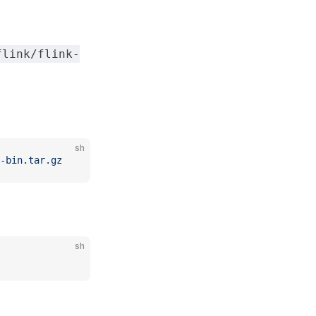
flink/flink-
sh
-bin.tar.gz
sh