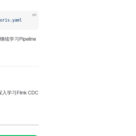
sh
oris.yaml
学习Pipeline
习Flink CDC