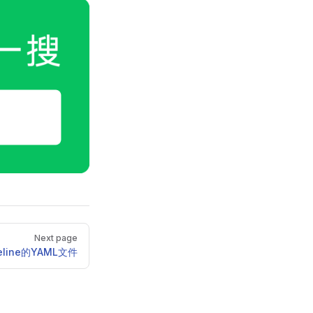
Next page
peline的YAML文件