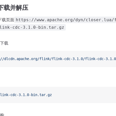
DC下载并解压
C下载页面
https://www.apache.org/dyn/closer.lua/
link-cdc-3.1.0-bin.tar.gz
下载
//dlcdn.apache.org/flink/flink-cdc-3.1.0/flink-cdc-3.1.0
link-cdc-3.1.0-bin.tar.gz
构