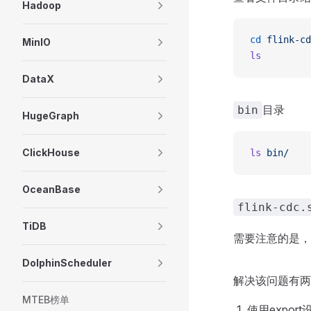
Hadoop
cd
 flink-cd
MinIO
ls
DataX
目录
bin
HugeGraph
ClickHouse
ls
 bin/
OceanBase
flink-cdc.
TiDB
需要注意的是，
DolphinScheduler
解决该问题有两
MTEB榜单
使用expor